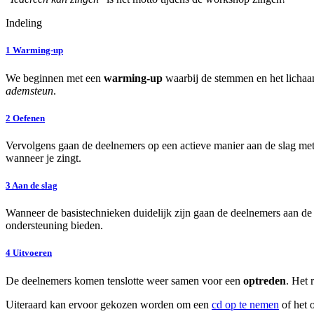
Indeling
1
Warming-up
We beginnen met een
warming-up
waarbij de stemmen en het lichaa
ademsteun
.
2
Oefenen
Vervolgens gaan de deelnemers op een actieve manier aan de slag met
wanneer je zingt.
3
Aan de slag
Wanneer de basistechnieken duidelijk zijn gaan de deelnemers aan de
ondersteuning bieden.
4
Uitvoeren
De deelnemers komen tenslotte weer samen voor een
optreden
. Het 
Uiteraard kan ervoor gekozen worden om een
cd op te nemen
of het 