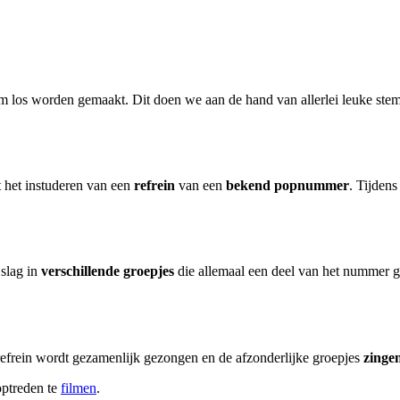
m los worden gemaakt. Dit doen we aan de hand van allerlei leuke ste
 het instuderen van een
refrein
van een
bekend
popnummer
. Tijdens
 slag in
verschillende
groepjes
die allemaal een deel van het nummer ga
refrein wordt gezamenlijk gezongen en de afzonderlijke groepjes
zinge
optreden te
filmen
.