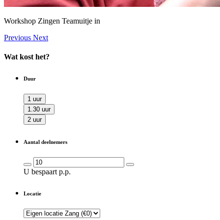
Workshop Zingen Teamuitje in
Previous
Next
Wat kost het?
Duur
1 uur
1.30 uur
2 uur
Aantal deelnemers
U bespaart
p.p.
Locatie