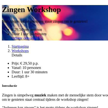
Zingen Workshop
Niet zingen om te presteren maar zingen om te genieten!
€ 29,50
per persoon
Duur
1 uur 30 minuten
Offerte ontvangen
Startpagina
Workshops
Details
Prijs:
€ 29,50 p.p.
Vanaf:
10 personen
Duur:
1 uur 30 minuten
Leeftijd:
8+
Introductie
Zingen is simpelweg
muziek
maken met de menselijke stem door woor
om te genieten staat centraal tijdens de workshop zingen!
"Iedereen kan zingen"
is het motto tijdens de workshop zingen!